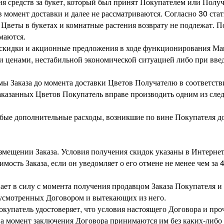
ия средств за букет, который был принят Покупателем или Получ
момент доставки и далее не рассматриваются. Согласно 30 стать
 Цветы в букетах и комнатные растения возврату не подлежат. По
маются.
 скидки и акционные предложения в ходе функционирования Маг
ценами, нестабильной экономической ситуацией либо при введ
мы Заказа до момента доставки Цветов Получателю в соответст
заказанных Цветов Покупатель вправе производить одним из сл
бые дополнительные расходы, возникшие по вине Покупателя до
азмещении Заказа. Условия получения скидок указаны в Интернет
тоимость Заказа, если он уведомляет о его отмене не менее чем за
ает в силу с момента получения продавцом Заказа Покупателя и
дусмотренных Договором и вытекающих из него.
окупатель удостоверяет, что условия настоящего Договора и про
а момент заключения Договора принимаются им без каких-либо 