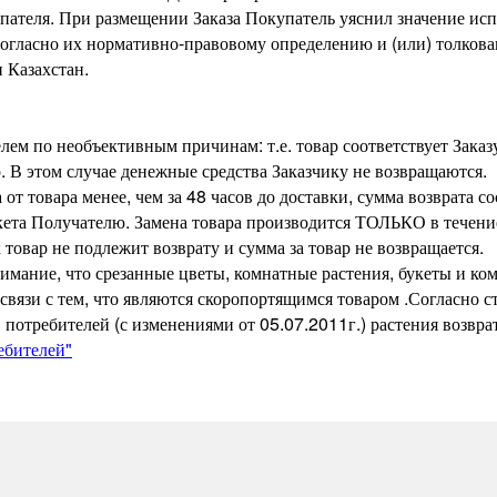
пателя. При размещении Заказа Покупатель уяснил значение ис
огласно их нормативно-правовому определению и (или) толкова
 Казахстан.
елем по необъективным причинам: т.е. товар соответствует Заказ
р. В этом случае денежные средства Заказчику не возвращаются.
а от товара менее, чем за 48 часов до доставки, сумма возврата 
ета Получателю. Замена товара производится ТОЛЬКО в течение
товар не подлежит возврату и сумма за товар не возвращается.
ание, что срезанные цветы, комнатные растения, букеты и ком
в связи с тем, что являются скоропортящимся товаром .Согла
требителей (с изменениями от 05.07.2011г.) растения возврат
ебителей"