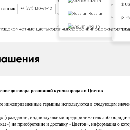
Kazakh
$ U
тепняк
+7 (771) 130-71-12
Russian
р. Р
English
оладе
комнатные цветы
корзины
коробочки
подарки
торты
ш
₸ Те
лашения
ение договора розничной купли-продажи Цветов
те нижеприведенные термины используются в следующем значе
цо (гражданин, индивидуальный предприниматель либо юридичес
каз») на приобретение и доставку «Цветов», информация о кот