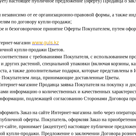
ует) настоящее публичное предложение (оферту) Продавца о за
я независимо от ее организационно-правовой формы, а также и
елям по договору купли-продажи;
ое и безоговорочное принятие Оферты Покупателем, путем офор
тернет-магазин
www.guls.kz
ничной купли-продажи Цветов.
в соответствии с требованиями Покупателя, с использованием п
и других растений, специальной упаковки (включая корзины, каш
ста, а также дополнительные подарки, которые представлены в 
ые Покупателем лица, принимающие доставленные Цветы.
 Интернет-магазине Продавца заявка Покупателя на покупку и до
ами информацию о количественных и качественных характеристи
 информации, подлежащей согласованию Сторонами Договора при
формить Заказ на сайте Интернет-магазина либо через оператор
 публичной оферты. Покупатель, оформляя Заказ на приобретени
т-сайте, принимает (акцептует) настоящее публичное предложен
ой купли-продажи. Предложение о заключении Договора рознич