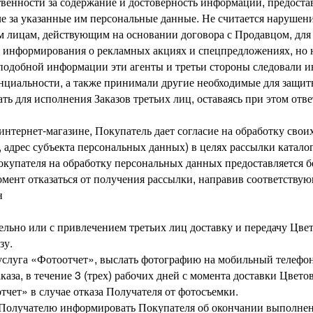
ственности за содержание и достоверность информации, предост
ле за указанные им персональные данные. Не считается наруше
 лицам, действующим на основании договора с Продавцом, для 
х информирования о рекламных акциях и спецпредложениях, но 
 подобной информации эти агенты и третьи стороны следовали 
циальности, а также принимали другие необходимые для защи
ть для исполнения Заказов третьих лиц, оставаясь при этом отв
 интернет-магазине, Покупатель дает согласие на обработку сво
, адрес субъекта персональных данных) в целях рассылки катало
купателя на обработку персональных данных предоставляется бе
мент отказаться от получения рассылки, направив соответству
н
тельно или с привлечением третьих лиц доставку и передачу Цве
зу.
на услуга «Фотоотчет», выслать фотографию на мобильный телефо
аза, в течение 3 (трех) рабочих дней с момента доставки Цвето
тчет» в случае отказа Получателя от фотосъемки.
в Получателю информировать Покупателя об окончании выполнени