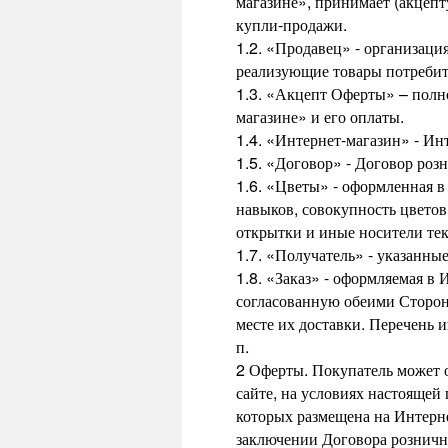
магазине», принимает (акцепт
купли-продажи.
1.2. «Продавец» - организаци
реализующие товары потребит
1.3. «Акцепт Оферты» – полн
магазине» и его оплаты.
1.4. «Интернет-магазин» - Ин
1.5. «Договор» - Договор роз
1.6. «Цветы» - оформленная 
навыков, совокупность цветов 
открытки и иные носители тек
1.7. «Получатель» - указанн
1.8. «Заказ» - оформляемая в
согласованную обеими Сторон
месте их доставки. Перечень
п.
2 Оферты. Покупатель может о
сайте, на условиях настоящей
которых размещена на Интерне
заключении Договора розничн