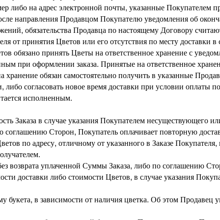
р либо на адрес электронной почты, указанные Покупателем пр
 после направления Продавцом Покупателю уведомления об оконч
ажений, обязательства Продавца по настоящему Договору счита
теля от принятия Цветов или его отсутствия по месту доставки в 
ов обязано принять Цветы на ответственное хранение с уведом
нным при оформлении заказа. Принятые на ответственное хране
на хранение обязан самостоятельно получить в указанные Продав
и, либо согласовать новое время доставки при условии оплаты п
итается исполненным.
ость Заказа в случае указания Покупателем несуществующего или
по соглашению Сторон, Покупатель оплачивает повторную доста
Цветов по адресу, отличному от указанного в Заказе Покупателя,
Получателем.
и без возврата уплаченной Суммы Заказа, либо по соглашению Ст
сти доставки либо стоимости Цветов, в случае указания Покуп
му букета, в зависимости от наличия цветка. Об этом Продавец 