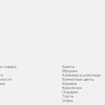
та товара
Букеты
Игрушки
та
Клубника в шоколаде
сности
Комнатные цветы
ния
Корзины
Коробочки
Подарки
Торты
Шары