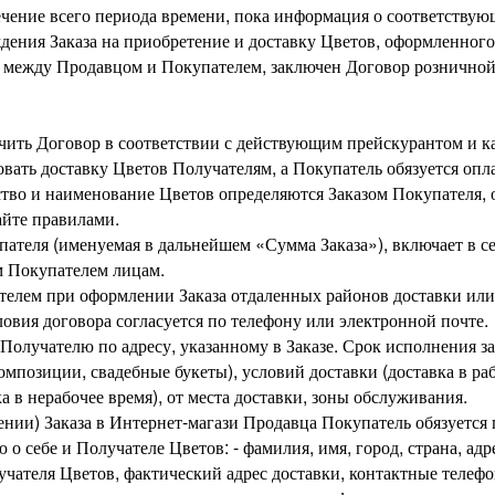
чение всего периода времени, пока информация о соответствую
дения Заказа на приобретение и доставку Цветов, оформленног
, между Продавцом и Покупателем, заключен Договор рознично
ючить Договор в соответствии с действующим прейскурантом и 
овать доставку Цветов Получателям, а Покупатель обязуется опл
ство и наименование Цветов определяются Заказом Покупателя,
йте правилами.
пателя (именуемая в дальнейшем «Сумма Заказа»), включает в с
м Покупателем лицам.
ателем при оформлении Заказа отдаленных районов доставки ил
ловия договора согласуется по телефону или электронной почте.
 Получателю по адресу, указанному в Заказе. Срок исполнения за
мпозиции, свадебные букеты), условий доставки (доставка в раб
 в нерабочее время), от места доставки, зоны обслуживания.
ении) Заказа в Интернет-магази Продавца Покупатель обязуетс
 себе и Получателе Цветов: - фамилия, имя, город, страна, ад
учателя Цветов, фактический адрес доставки, контактные телефо