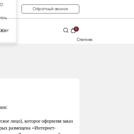
SD
Обратный звонок
убль
0
ары
нге
Степняк
нии:
кое лицо), которое оформляя заказ
орых размещена «Интернет-