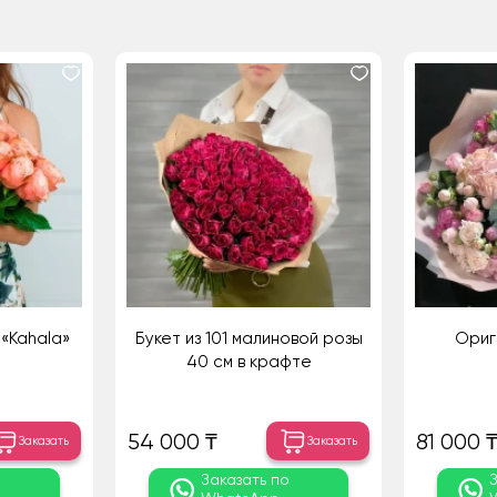
«Kahala»
Букет из 101 малиновой розы
Ориг
40 см в крафте
54 000 ₸
81 000 
Заказать
Заказать
о
Заказать по