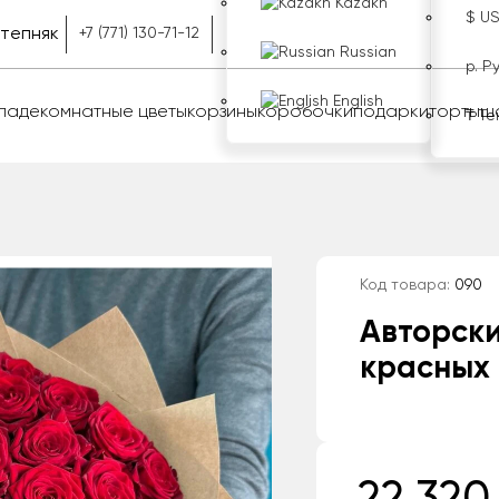
Kazakh
$ U
тепняк
+7 (771) 130-71-12
Russian
р. Р
English
оладе
комнатные цветы
корзины
коробочки
подарки
торты
ш
₸ Те
Код товара:
090
Авторски
красных 