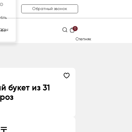
SD
Обратный звонок
убль
0
ары
нге
Степняк
й букет из 31
роз