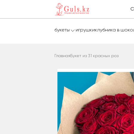
С
букеты
игрушки
клубника в шок
Главная
Букет из 31 красных роз