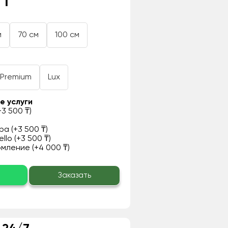
 ₸
м
70 см
100 см
Premium
Lux
е услуги
3 500 ₸)
а (+3 500 ₸)
llo (+3 500 ₸)
ление (+4 000 ₸)
о
Заказать