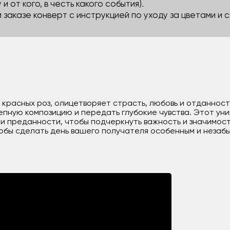
 и от кого, в честь какого события).
м заказе конверт с инструкцией по уходу за цветами и
1 красных роз, олицетворяет страсть, любовь и отданнос
епную композицию и передать глубокие чувства. Этот ун
и преданности, чтобы подчеркнуть важность и значимост
обы сделать день вашего получателя особенным и незаб