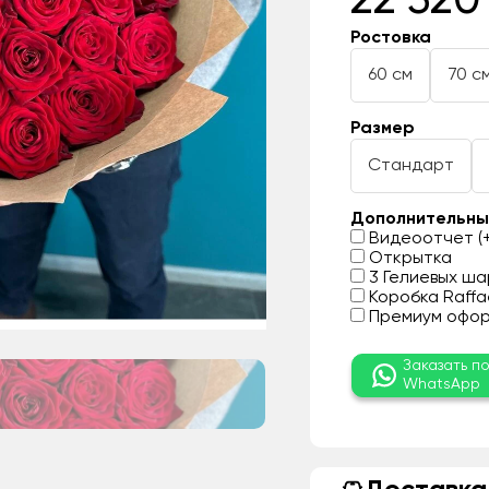
22 320
Ростовка
60 см
70 с
Размер
Стандарт
Дополнительны
Видеоотчет (+
Открытка
3 Гелиевых шар
Коробка Raffae
Премиум оформ
Заказать п
WhatsApp