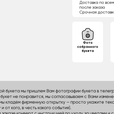
Доставка по всем
после заказа
Срочная доставк
Фото
собранного
букета
й букета мы пришлем Вам фотографии букета в телегра
м букет не понравится, мы согласовываем с Вами измене
 мы кладём фирменную открытку — просто укажите тек
 и от кого, в честь какого события).
м заказе конверт с инструкцией по уходу за цветами и