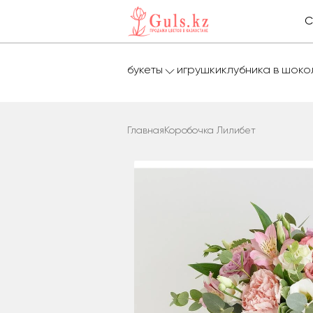
С
букеты
игрушки
клубника в шок
Главная
Коробочка Лилибет