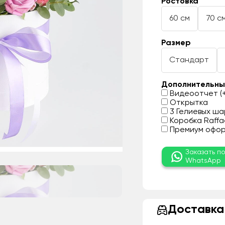
Ростовка
60 см
70 с
Размер
Стандарт
Дополнительны
Видеоотчет (+
Открытка
3 Гелиевых шар
Коробка Raffae
Премиум оформ
Заказать п
WhatsApp
Доставка