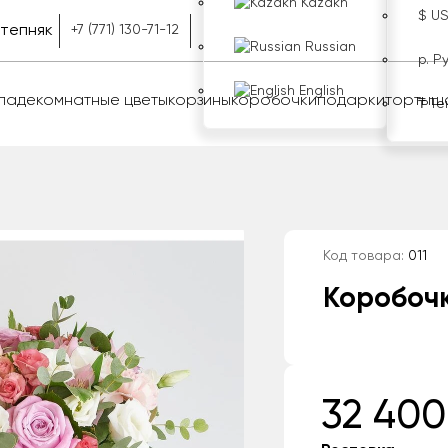
Kazakh
$ U
тепняк
+7 (771) 130-71-12
Russian
р. Р
English
оладе
комнатные цветы
корзины
коробочки
подарки
торты
ш
₸ Те
Код товара:
011
Коробоч
32 400