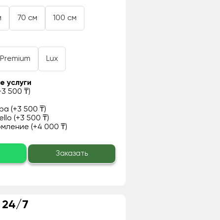
м
70 см
100 см
Premium
Lux
е услуги
3 500 ₸)
а (+3 500 ₸)
llo (+3 500 ₸)
ление (+4 000 ₸)
о
Заказать
 24/7