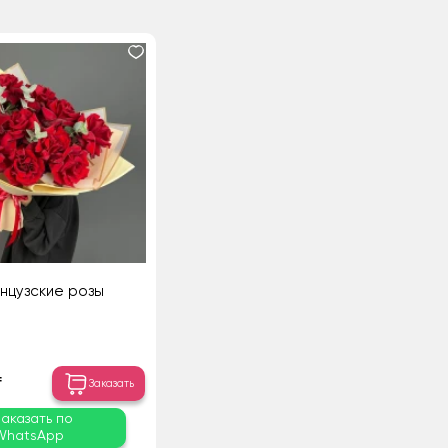
нцузские розы
₸
Заказать
Заказать по
WhatsApp