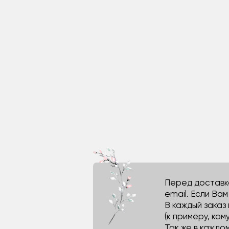
Перед доставко
email. Если Ва
В каждый заказ
(к примеру, кому
Так же в каждо