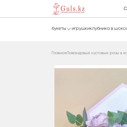
С
букеты
игрушки
клубника в шок
Главная
Лавандовые кустовые розы в к