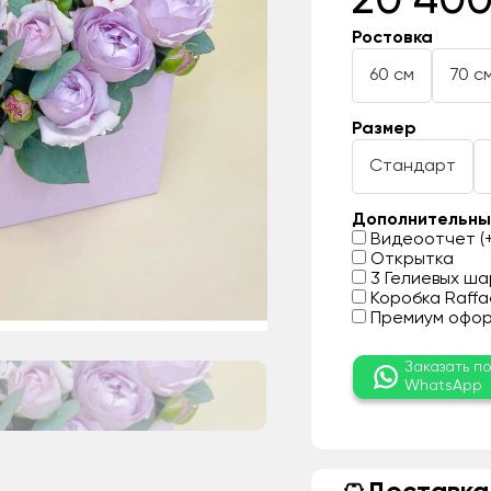
20 400
Ростовка
60 см
70 с
Размер
Стандарт
Дополнительны
Видеоотчет (+
Открытка
3 Гелиевых шар
Коробка Raffae
Премиум оформ
Заказать п
WhatsApp