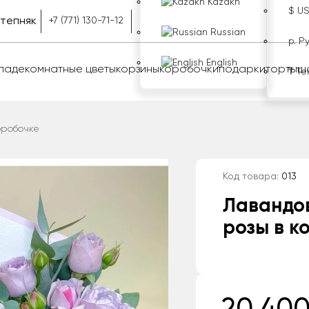
Kazakh
$ U
тепняк
+7 (771) 130-71-12
Russian
р. Р
English
оладе
комнатные цветы
корзины
коробочки
подарки
торты
ш
₸ Те
оробочке
Код товара:
013
Лавандо
розы в к