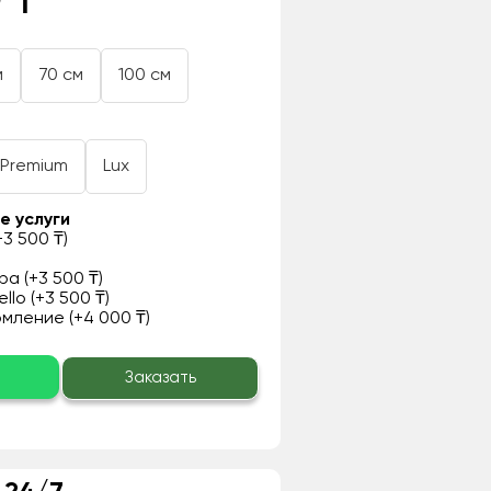
 ₸
м
70 см
100 см
Premium
Lux
е услуги
3 500 ₸)
а (+3 500 ₸)
llo (+3 500 ₸)
ление (+4 000 ₸)
о
Заказать