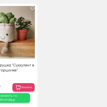
грушка "Суккулент в
горшочке"
₸
Заказать
Заказать по
WhatsApp