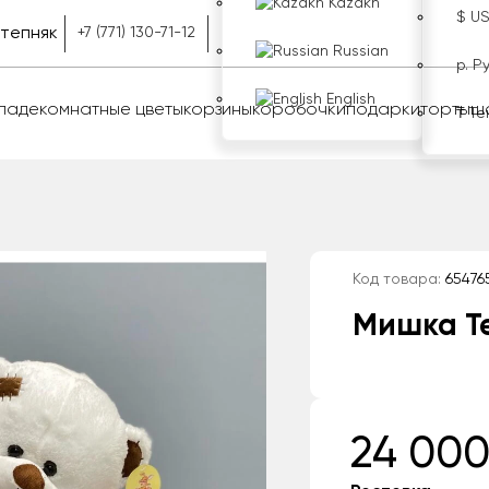
Kazakh
$ U
тепняк
+7 (771) 130-71-12
Russian
р. Р
English
оладе
комнатные цветы
корзины
коробочки
подарки
торты
ш
₸ Те
Код товара:
65476
Мишка Т
24 000