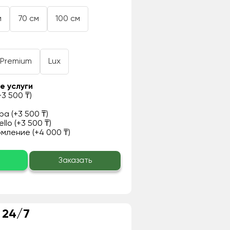
м
70 см
100 см
Premium
Lux
е услуги
3 500 ₸)
а (+3 500 ₸)
llo (+3 500 ₸)
ление (+4 000 ₸)
о
Заказать
 24/7