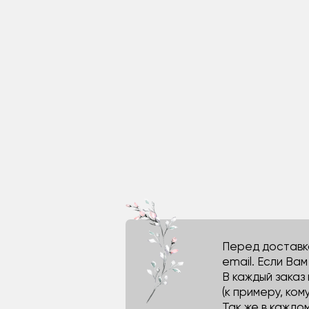
Перед доставко
email. Если Ва
В каждый заказ
(к примеру, кому
Так же в каждо