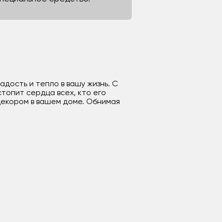
дость и тепло в вашу жизнь. С
стопит сердца всех, кто его
декором в вашем доме. Обнимая