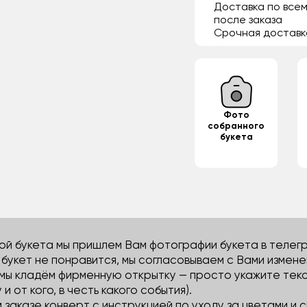
Доставка по всем
после заказа
Срочная доставк
Фото
собранного
букета
й букета мы пришлем Вам фотографии букета в телегра
м букет не понравится, мы согласовываем с Вами измене
 мы кладём фирменную открытку — просто укажите тек
 и от кого, в честь какого события).
м заказе конверт с инструкцией по уходу за цветами и