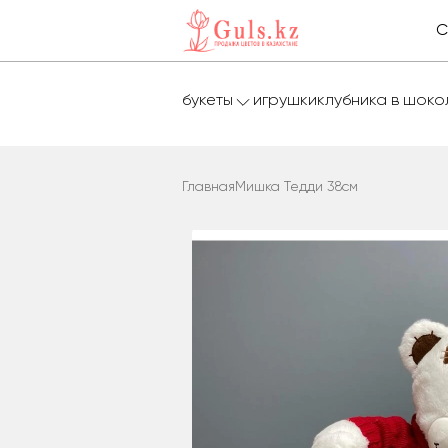
С
букеты
игрушки
клубника в шок
Главная
Мишка Тедди 38см