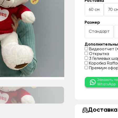
Ростовка
60 см
70 с
Размер
Стандарт
Дополнительны
Видеоотчет (+
Открытка
3 Гелиевых шар
Коробка Raffae
Премиум оформ
Заказать п
WhatsApp
Доставка