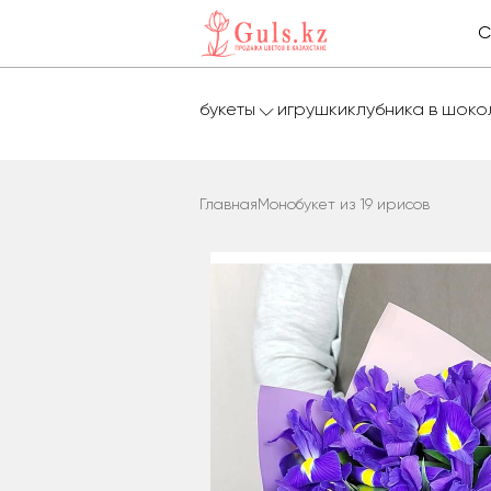
С
букеты
игрушки
клубника в шок
Главная
Монобукет из 19 ирисов