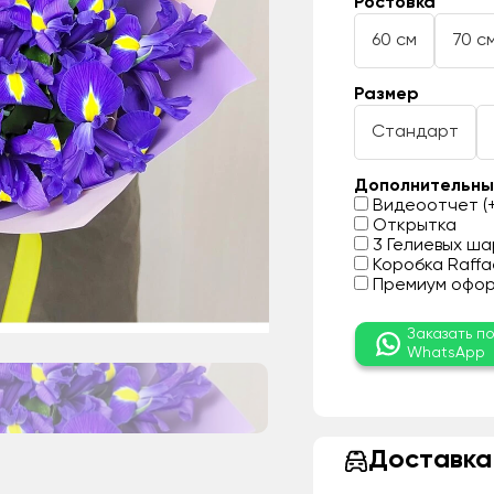
Ростовка
60 см
70 с
Размер
Стандарт
Дополнительны
Видеоотчет (+
Открытка
3 Гелиевых шар
Коробка Raffae
Премиум оформ
Заказать п
WhatsApp
Доставка