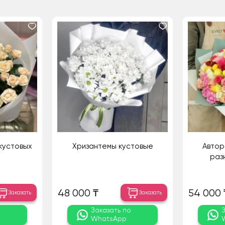
кустовых
Хризантемы кустовые
Авторс
раз
48 000 ₸
54 000 
Заказать
Заказать
о
Заказать по
WhatsApp