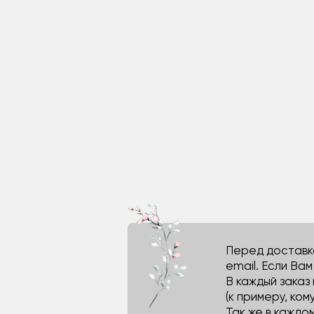
Перед доставко
email. Если Ва
В каждый заказ
(к примеру, кому
Так же в каждо