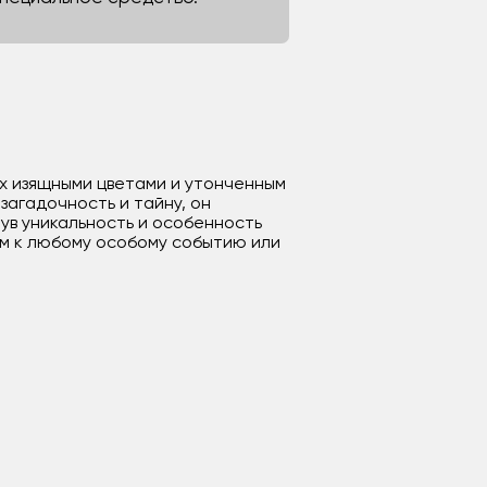
 их изящными цветами и утонченным
загадочность и тайну, он
нув уникальность и особенность
м к любому особому событию или