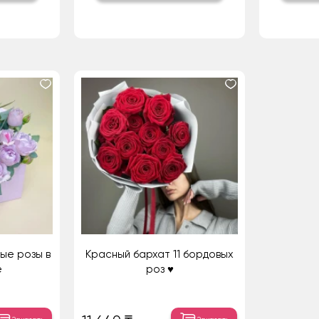
ые розы в
Красный бархат 11 бордовых
е
роз ♥️