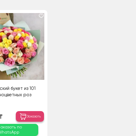
кий букет из 101
ноцветных роз
₸
Заказать
Заказать по
WhatsApp