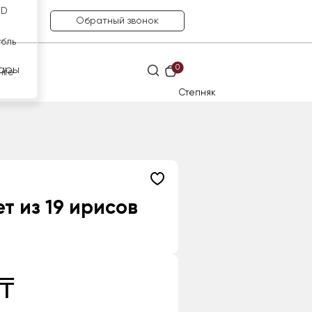
SD
Обратный звонок
убль
0
ары
нге
Степняк
т из 19 ирисов
 ₸