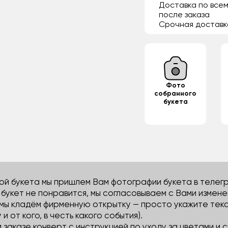
Доставка по всем
после заказа
Срочная доставк
Фото
собранного
букета
й букета мы пришлем Вам фотографии букета в телегра
м букет не понравится, мы согласовываем с Вами измене
 мы кладём фирменную открытку — просто укажите тек
 и от кого, в честь какого события).
м заказе конверт с инструкцией по уходу за цветами и