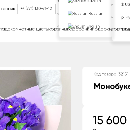
Kazakh
$ U
тепняк
+7 (771) 130-71-12
Russian
р. Р
English
оладе
комнатные цветы
корзины
коробочки
подарки
торты
ш
₸ Те
Код товара:
32151
Монобуке
15 600